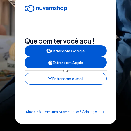
Que bom ter você aqui!
Entrar com Google
Entrar com Apple
ou
Entrar com e-mail
Ainda não tem uma Nuvemshop? Criar agora